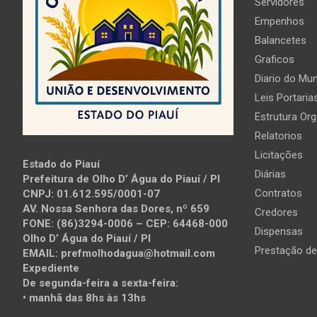
Servidores
Empenhos
Balancetes
Graficos
Diario do Mun
Leis Portaria
Estrutura Org
Relatorios
Licitações
Estado do Piauí
Diárias
Prefeitura de Olho D’ Água do Piauí / PI
Contratos
CNPJ: 01.612.595/0001-07
AV. Nossa Senhora das Dores, nº 659
Credores
FONE: (86)3294-0006 – CEP: 64468-000
Dispensas
Olho D’ Água do Piauí / PI
Prestação de
EMAIL: prefmolhodagua@hotmail.com
Expediente
De segunda-feira a sexta-feira:
• manhã das 8hs às 13hs