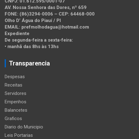
CNPJ: 01.612.595/0001-07
AV. Nossa Senhora das Dores, nº 659
FONE: (86)3294-0006 – CEP: 64468-000
Olho D’ Água do Piauí / PI
EMAIL: prefmolhodagua@hotmail.com
Expediente
De segunda-feira a sexta-feira:
• manhã das 8hs às 13hs
Transparencia
Despesas
Receitas
Servidores
Empenhos
Balancetes
Graficos
Diario do Municipio
Leis Portarias