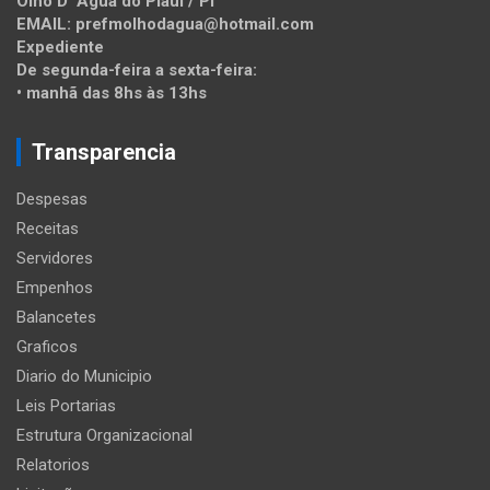
Olho D’ Água do Piauí / PI
EMAIL: prefmolhodagua@hotmail.com
Expediente
De segunda-feira a sexta-feira:
• manhã das 8hs às 13hs
Transparencia
Despesas
Receitas
Servidores
Empenhos
Balancetes
Graficos
Diario do Municipio
Leis Portarias
Estrutura Organizacional
Relatorios