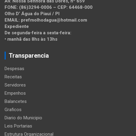
AV. Nossa Senhora das Dores, nº 659
FONE: (86)3294-0006 – CEP: 64468-000
Olho D’ Água do Piauí / PI
EMAIL: prefmolhodagua@hotmail.com
Expediente
De segunda-feira a sexta-feira:
• manhã das 8hs às 13hs
Transparencia
Despesas
Receitas
Servidores
Empenhos
Balancetes
Graficos
Diario do Municipio
Leis Portarias
Estrutura Organizacional