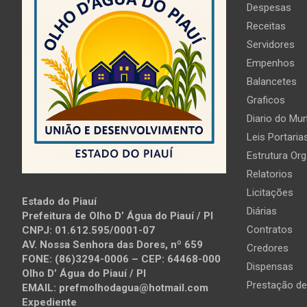
Despesas
Receitas
Servidores
Empenhos
Balancetes
Graficos
Diario do Mun
Leis Portaria
Estrutura Org
Relatorios
Licitações
Estado do Piauí
Diárias
Prefeitura de Olho D’ Água do Piauí / PI
Contratos
CNPJ: 01.612.595/0001-07
AV. Nossa Senhora das Dores, nº 659
Credores
FONE: (86)3294-0006 – CEP: 64468-000
Dispensas
Olho D’ Água do Piauí / PI
Prestação de
EMAIL: prefmolhodagua@hotmail.com
Expediente