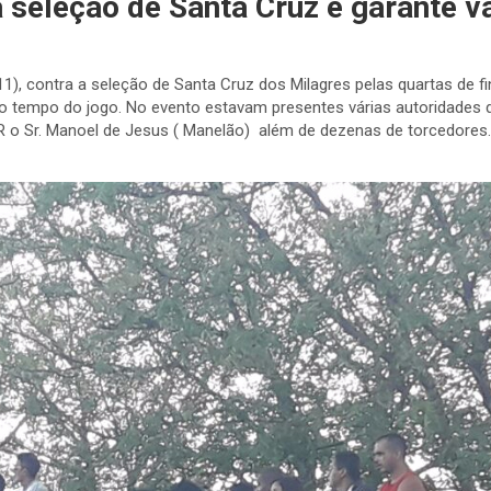
 seleção de Santa Cruz e garante va
1), contra a seleção de Santa Cruz dos Milagres pelas quartas de fi
tempo do jogo. No evento estavam presentes várias autoridades de
 o Sr. Manoel de Jesus ( Manelão) além de dezenas de torcedores. 