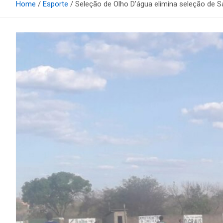
Home
Esporte
Seleção de Olho D’água elimina seleção de Sa