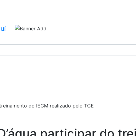
 Água do Piauí
l
o treinamento do IEGM realizado pelo TCE
D’água participar do tr