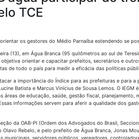
elo TCE
e orientar os gestores do Médio Parnaíba estendendo se po
ira (13), em Água Branca (95 quilômetros ao sul de Teresi
objetiva orientar e capacitar prefeitos, secretários e outr
tas de todo o país para medir a eficácia das políticas públ
tacar a importância do Índice para as prefeituras e para a
Lucine Batista e Marcus Vinícius de Sousa Lemos. O IEGM
as áreas de educação, saúde, gestão fiscal, planejamento, 
sas informações servem para aferir a qualidade dos gastos
seção da OAB-PI (Ordem dos Advogados do Brasil, Secciona
ro Olavo Rebelo, e pelo prefeito de Água Branca, Jonas M
os municipais, servidores públicos, vereadores, controlado