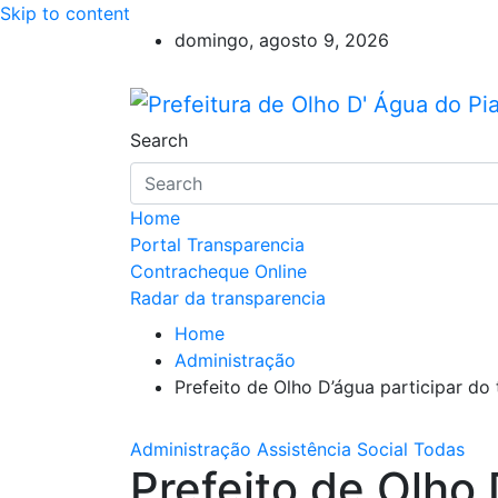
Skip to content
domingo, agosto 9, 2026
Prefeitura de Olho D'
Olho D'Agua do Piauí – Piauí – Brasi
Search
Home
Portal Transparencia
Contracheque Online
Radar da transparencia
Home
Administração
Prefeito de Olho D’água participar d
Administração
Assistência Social
Todas
Prefeito de Olho 