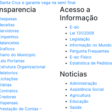
Santa Cruz e garante vaga na semi final
nsparencia
Acesso a
Informação
Despesas
Receitas
E-sic
Servidores
Lei 131/2009
Empenhos
Legislação
Balancetes
Informação no Mundo
Graficos
Pergunta Frequentes
Diario do Municipio
E-sic Fisico
Leis Portarias
Estatistica de Pedidos
Estrutura Organizacional
Noticias
Relatorios
Licitações
Administração
Diárias
Assistência Social
Contratos
Agricultura
Credores
Educação
Dispensas
Saúde
Prestação de Contas –