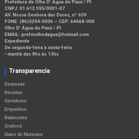
Prefeitura de Olho D’ Água do Piauí / PI
CNPJ: 01.612.595/0001-07
AV. Nossa Senhora das Dores, nº 659
FONE: (86)3294-0006 – CEP: 64468-000
Olho D’ Água do Piauí / PI
EMAIL: prefmolhodagua@hotmail.com
Expediente
De segunda-feira a sexta-feira:
• manhã das 8hs às 13hs
Transparencia
Despesas
Receitas
Servidores
Empenhos
Balancetes
Graficos
Diario do Municipio