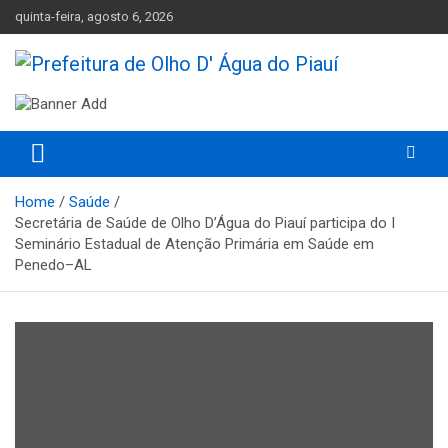
Skip
quinta-feira, agosto 6, 2026
to
content
Olho D'Agua do Piauí – Piauí – Brasil
Prefeitura de Olho D' Água do
Piauí
Home
Saúde
Secretária de Saúde de Olho D’Água do Piauí participa do I
Seminário Estadual de Atenção Primária em Saúde em
Penedo–AL