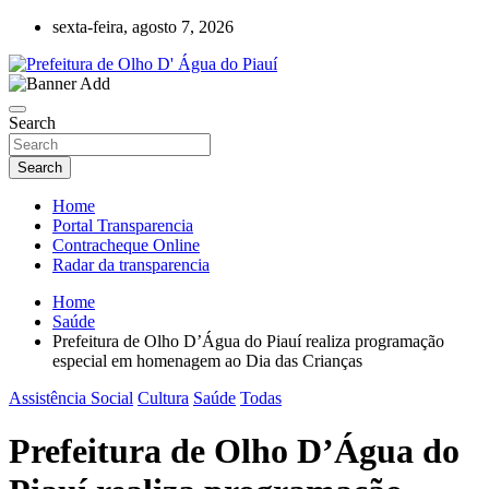
Skip
sexta-feira, agosto 7, 2026
to
content
Olho D'Agua do Piauí – Piauí – Brasil
Prefeitura de Olho D' Água do Piauí
Search
Search
Home
Portal Transparencia
Contracheque Online
Radar da transparencia
Home
Saúde
Prefeitura de Olho D’Água do Piauí realiza programação
especial em homenagem ao Dia das Crianças
Assistência Social
Cultura
Saúde
Todas
Prefeitura de Olho D’Água do