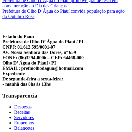
Navegação
Prefeitura de Olho D’Água do Piauí promove grande festa em
comemoração ao Dia das Crianças
de
Prefeitura de Olho D’Água do Piauí convida população para ação
Post
do Outubro Rosa
Estado do Piauí
Prefeitura de Olho D’ Água do Piauí / PI
CNPJ: 01.612.595/0001-07
AV. Nossa Senhora das Dores, nº 659
FONE: (86)3294-0006 – CEP: 64468-000
Olho D’ Água do Piauí / PI
EMAIL: prefmolhodagua@hotmail.com
Expediente
De segunda-feira a sexta-feira:
• manhã das 8hs às 13hs
Transparencia
Despesas
Receitas
Servidores
Empenhos
Balancetes