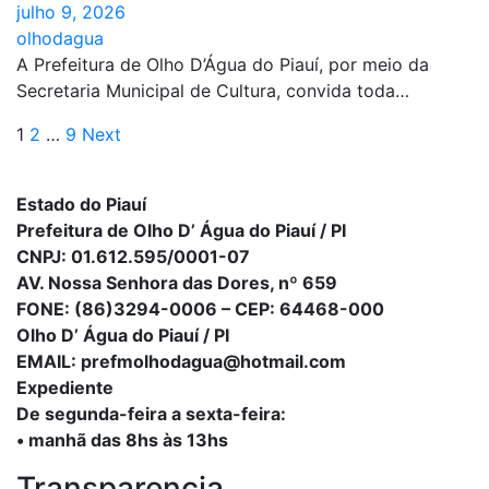
julho 9, 2026
olhodagua
A Prefeitura de Olho D’Água do Piauí, por meio da
Secretaria Municipal de Cultura, convida toda…
Paginação
1
2
…
9
Next
de
Estado do Piauí
posts
Prefeitura de Olho D’ Água do Piauí / PI
CNPJ: 01.612.595/0001-07
AV. Nossa Senhora das Dores, nº 659
FONE: (86)3294-0006 – CEP: 64468-000
Olho D’ Água do Piauí / PI
EMAIL: prefmolhodagua@hotmail.com
Expediente
De segunda-feira a sexta-feira:
• manhã das 8hs às 13hs
Transparencia