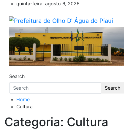
Skip
quinta-feira, agosto 6, 2026
to
content
Prefeitura de Olho D' Água 
Olho D'Agua do Piauí – Piauí – Brasil
Search
Search
Home
Cultura
Categoria:
Cultura