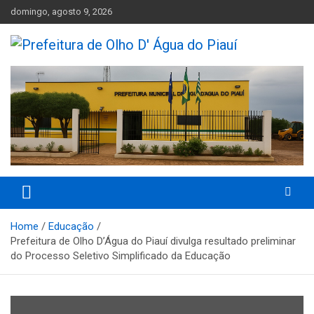
Skip
domingo, agosto 9, 2026
to
content
Olho D'Agua do Piauí – Piauí – Brasil
Prefeitura de Olho D' Água do
Piauí
Home
Educação
Prefeitura de Olho D’Água do Piauí divulga resultado preliminar
do Processo Seletivo Simplificado da Educação