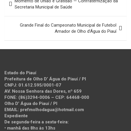
Momento de União e Gratidão — Confraternização da
de
Secretaria Municipal de Saúde
Post
Grande Final do Campeonato Municipal de Futebol
Amador de Olho d’Água do Piauí
Estado do Piauí
Prefeitura de Olho D’ Água do Piauí / PI
CNPJ: 01.612.595/0001-07
AV. Nossa Senhora das Dores, nº 659
FONE: (86)3294-0006 – CEP: 64468-000
Olho D’ Água do Piauí / PI
EMAIL: prefmolhodagua@hotmail.com
Expediente
De segunda-feira a sexta-feira:
• manhã das 8hs às 13hs