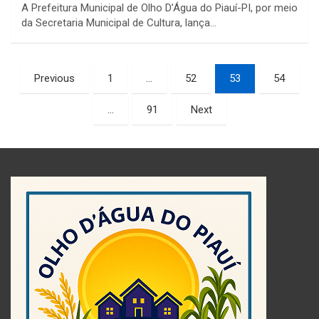
A Prefeitura Municipal de Olho D’Água do Piauí-PI, por meio
da Secretaria Municipal de Cultura, lança…
Paginação
Previous
1
…
52
53
54
de
…
91
Next
posts