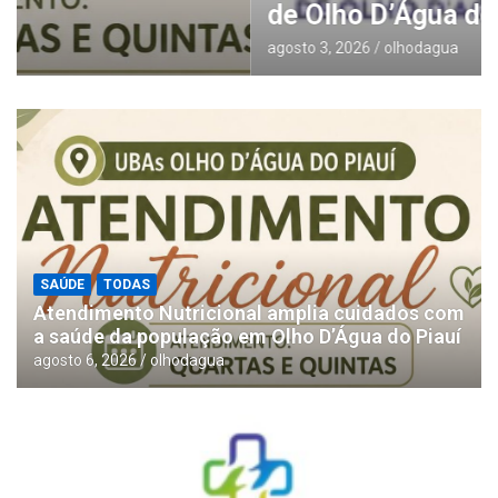
de Olho D’Água do Piauí
agosto 3, 2026
olhodagua
SAÚDE
TODAS
Atendimento Nutricional amplia cuidados com
a saúde da população em Olho D’Água do Piauí
agosto 6, 2026
olhodagua