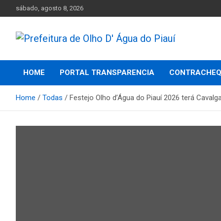
Skip
sábado, agosto 8, 2026
to
content
Olho D'Agua do Piauí – Piauí – Brasil
Prefeitura de Olho D'
HOME
PORTAL TRANSPARENCIA
CONTRACHEQ
Água do Piauí
Home
Todas
Festejo Olho d’Água do Piauí 2026 terá Caval