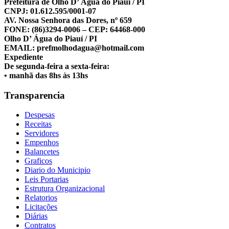
Prefeitura de Olho D’ Água do Piauí / PI
CNPJ: 01.612.595/0001-07
AV. Nossa Senhora das Dores, nº 659
FONE: (86)3294-0006 – CEP: 64468-000
Olho D’ Água do Piauí / PI
EMAIL: prefmolhodagua@hotmail.com
Expediente
De segunda-feira a sexta-feira:
• manhã das 8hs às 13hs
Transparencia
Despesas
Receitas
Servidores
Empenhos
Balancetes
Graficos
Diario do Municipio
Leis Portarias
Estrutura Organizacional
Relatorios
Licitações
Diárias
Contratos