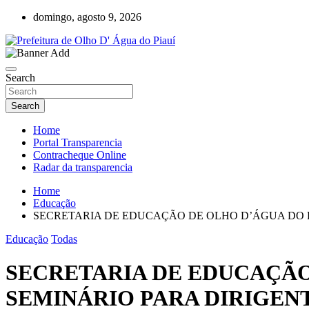
Skip
domingo, agosto 9, 2026
to
content
Olho D'Agua do Piauí – Piauí – Brasil
Prefeitura de Olho D' Água do Piauí
Search
Search
Home
Portal Transparencia
Contracheque Online
Radar da transparencia
Home
Educação
SECRETARIA DE EDUCAÇÃO DE OLHO D’ÁGUA DO PI
Educação
Todas
SECRETARIA DE EDUCAÇÃO 
SEMINÁRIO PARA DIRIGEN