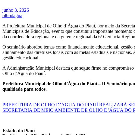
junho 3, 2026
olhodagua
A Prefeitura Municipal de Olho d’Água do Piauí, por meio da Secretar
Municipais de Educação, evento que constituiu importante momento de 
da coordenadora regional e da gerente regional da 6ª Gerência Regio
O seminário abordou temas como financiamento educacional, gestão de
alinhamento das diretrizes locais com as metas estaduais e nacionais. 
gestão educacional.
A Administração Municipal destaca que segue firme no compromisso de
Olho d’Água do Piauí.
Prefeitura Municipal de Olho d’Água do Piauí – II Seminário par
qualidade para todos.
Navegação
PREFEITURA DE OLHO D’ÁGUA DO PIAUÍ REALIZARÁ S
SECRETARIA DE MEIO AMBIENTE DE OLHO D’ÁGUA DO 
de
Post
Estado do Piauí