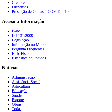
Credores
Dispensas
Prestação de Contas – COVID – 19
Acesso a Informação
E-sic
Lei 131/2009
Legislação
Informação no Mundo
Pergunta Frequentes
E-sic Fisico
Estatistica de Pedidos
Noticias
Administração
Assistência Social
Agricultura
Educação
Saúde
Esporte
Obras
Todas