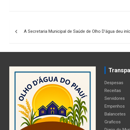
Navegação
A Secretaria Municipal de Saúde de Olho D’água deu iní
de
Post
Transpa
Despesas
Receitas
Servidores
Empenhos
Balancetes
Graficos
Diario do Mun