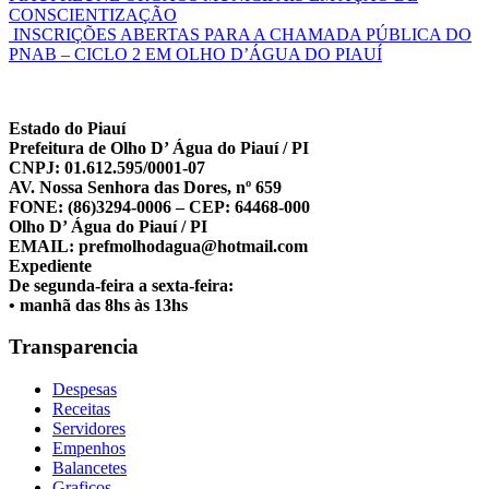
CONSCIENTIZAÇÃO
INSCRIÇÕES ABERTAS PARA A CHAMADA PÚBLICA DO
PNAB – CICLO 2 EM OLHO D’ÁGUA DO PIAUÍ
Estado do Piauí
Prefeitura de Olho D’ Água do Piauí / PI
CNPJ: 01.612.595/0001-07
AV. Nossa Senhora das Dores, nº 659
FONE: (86)3294-0006 – CEP: 64468-000
Olho D’ Água do Piauí / PI
EMAIL: prefmolhodagua@hotmail.com
Expediente
De segunda-feira a sexta-feira:
• manhã das 8hs às 13hs
Transparencia
Despesas
Receitas
Servidores
Empenhos
Balancetes
Graficos