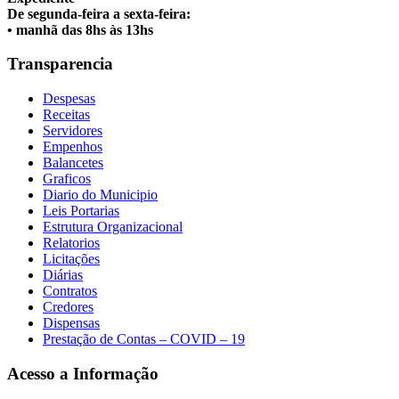
De segunda-feira a sexta-feira:
• manhã das 8hs às 13hs
Transparencia
Despesas
Receitas
Servidores
Empenhos
Balancetes
Graficos
Diario do Municipio
Leis Portarias
Estrutura Organizacional
Relatorios
Licitações
Diárias
Contratos
Credores
Dispensas
Prestação de Contas – COVID – 19
Acesso a Informação