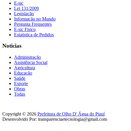
E-sic
Lei 131/2009
Legislação
Informação no Mundo
Pergunta Frequentes
E-sic Fisico
Estatistica de Pedidos
Noticias
Administração
Assistência Social
Agricultura
Educação
Saúde
Esporte
Obras
Todas
Copyright © 2026
Prefeitura de Olho D' Água do Piauí
Desenvolvido Por: transparenciaetecnologia@gmail.com