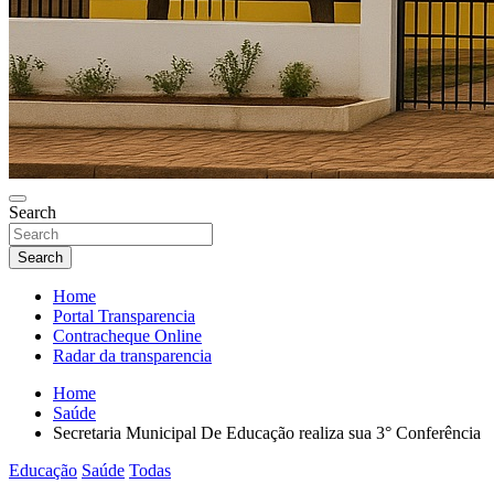
Search
Search
Home
Portal Transparencia
Contracheque Online
Radar da transparencia
Home
Saúde
Secretaria Municipal De Educação realiza sua 3° Conferência
Educação
Saúde
Todas