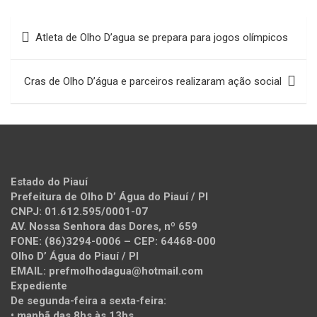
Navegação
Atleta de Olho D’agua se prepara para jogos olímpicos
de
Post
Cras de Olho D’água e parceiros realizaram ação social
Estado do Piauí
Prefeitura de Olho D’ Água do Piauí / PI
CNPJ: 01.612.595/0001-07
AV. Nossa Senhora das Dores, nº 659
FONE: (86)3294-0006 – CEP: 64468-000
Olho D’ Água do Piauí / PI
EMAIL: prefmolhodagua@hotmail.com
Expediente
De segunda-feira a sexta-feira:
• manhã das 8hs às 13hs