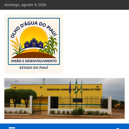
Skip
domingo, agosto 9, 2026
to
content
Olho D'Agua do Piauí – Piauí – Brasil
Prefeitura de Olho D' Água do
Piauí