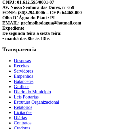
CNPJ: 01.612.595/0001-07
AV. Nossa Senhora das Dores, nº 659
FONE: (86)3294-0006 – CEP: 64468-000
Olho D’ Água do Piauí / PI
EMAIL: prefmolhodagua@hotmail.com
Expediente
De segunda-feira a sexta-feira:
• manhã das 8hs às 13hs
Transparencia
Despesas
Receitas
Servidores
Empenhos
Balancetes
Graficos
Diario do Municipio
Leis Portarias
Estrutura Organizacional
Relatorios
Licitações
Diárias
Contratos
Credores