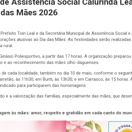
a de Assistência Social Calurinda 
 das Mães 2026
 Prefeito Toin Leal e da Secretária Municipal de Assistência Social 
ações alusivas ao Dia das Mães. As festividades serão realizadas
 rural.
inásio Poliesportivo, a partir das 17 horas. A organização prepar
zação e ao reconhecimento das mães olho-daguenses.
de cada localidade, também no dia 10 de maio, conforme o seguint
retão, às 11h30; em Buriti, às 13h30; e em Carrasco, às 15 horas.
o indicado para participarem das homenagens.
do e a valorização das famílias, especialmente das mães, que de
agem às mães: amor, respeito e gratidão em cada canto do muni