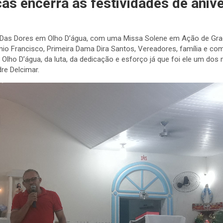
s encerra as festividades de aniv
ra Das Dores em Olho D’água, com uma Missa Solene em Ação de Graç
onio Francisco, Primeira Dama Dira Santos, Vereadores, família e com
lho D’água, da luta, da dedicação e esforço já que foi ele um do
re Delcimar.