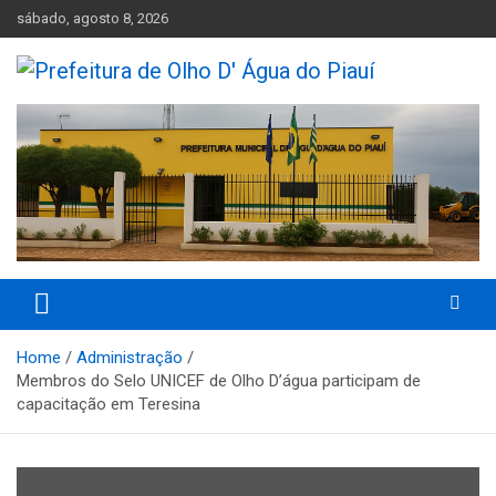
Skip
sábado, agosto 8, 2026
to
content
Olho D'Agua do Piauí – Piauí – Brasil
Prefeitura de Olho D' Água do
Piauí
Home
Administração
Membros do Selo UNICEF de Olho D’água participam de
capacitação em Teresina