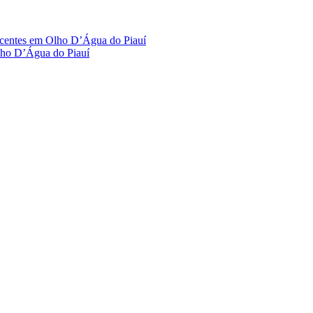
scentes em Olho D’Água do Piauí
lho D’Água do Piauí