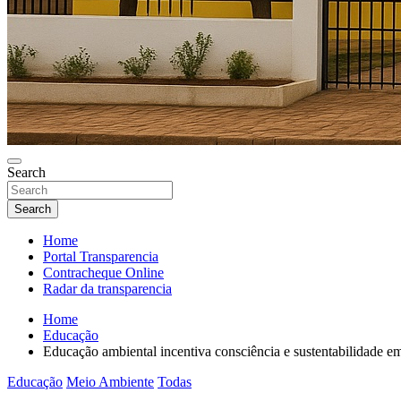
Search
Search
Home
Portal Transparencia
Contracheque Online
Radar da transparencia
Home
Educação
Educação ambiental incentiva consciência e sustentabilidade 
Educação
Meio Ambiente
Todas