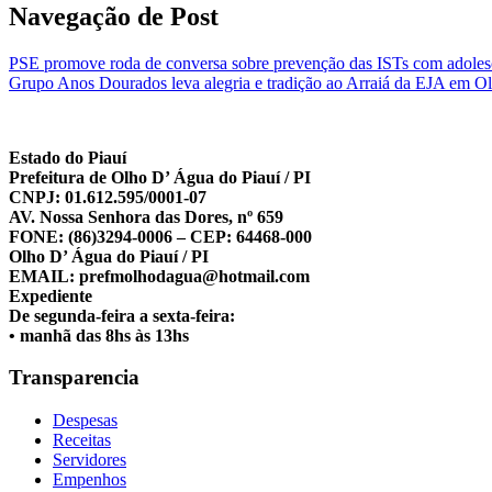
Navegação de Post
PSE promove roda de conversa sobre prevenção das ISTs com adole
Grupo Anos Dourados leva alegria e tradição ao Arraiá da EJA em O
Estado do Piauí
Prefeitura de Olho D’ Água do Piauí / PI
CNPJ: 01.612.595/0001-07
AV. Nossa Senhora das Dores, nº 659
FONE: (86)3294-0006 – CEP: 64468-000
Olho D’ Água do Piauí / PI
EMAIL: prefmolhodagua@hotmail.com
Expediente
De segunda-feira a sexta-feira:
• manhã das 8hs às 13hs
Transparencia
Despesas
Receitas
Servidores
Empenhos