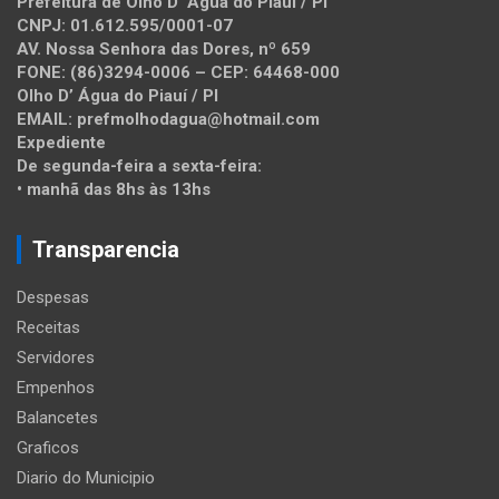
Prefeitura de Olho D’ Água do Piauí / PI
CNPJ: 01.612.595/0001-07
AV. Nossa Senhora das Dores, nº 659
FONE: (86)3294-0006 – CEP: 64468-000
Olho D’ Água do Piauí / PI
EMAIL: prefmolhodagua@hotmail.com
Expediente
De segunda-feira a sexta-feira:
• manhã das 8hs às 13hs
Transparencia
Despesas
Receitas
Servidores
Empenhos
Balancetes
Graficos
Diario do Municipio