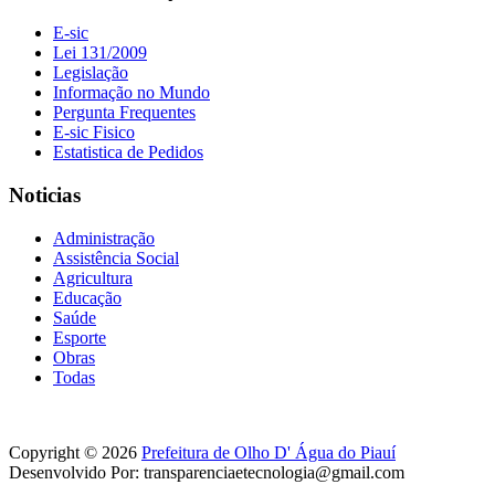
E-sic
Lei 131/2009
Legislação
Informação no Mundo
Pergunta Frequentes
E-sic Fisico
Estatistica de Pedidos
Noticias
Administração
Assistência Social
Agricultura
Educação
Saúde
Esporte
Obras
Todas
Copyright © 2026
Prefeitura de Olho D' Água do Piauí
Desenvolvido Por: transparenciaetecnologia@gmail.com