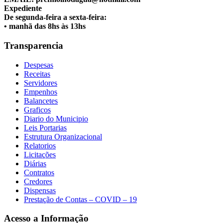
Expediente
De segunda-feira a sexta-feira:
• manhã das 8hs às 13hs
Transparencia
Despesas
Receitas
Servidores
Empenhos
Balancetes
Graficos
Diario do Municipio
Leis Portarias
Estrutura Organizacional
Relatorios
Licitações
Diárias
Contratos
Credores
Dispensas
Prestação de Contas – COVID – 19
Acesso a Informação