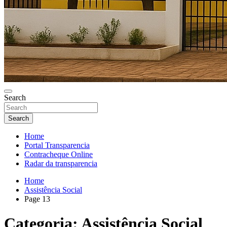
Search
Search
Home
Portal Transparencia
Contracheque Online
Radar da transparencia
Home
Assistência Social
Page 13
Categoria:
Assistência Social