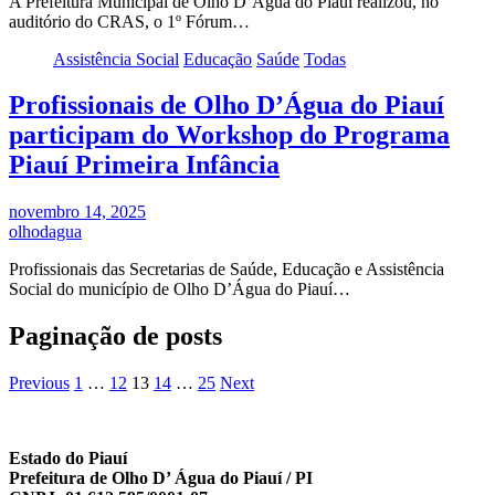
A Prefeitura Municipal de Olho D’Água do Piauí realizou, no
auditório do CRAS, o 1º Fórum…
Assistência Social
Educação
Saúde
Todas
Profissionais de Olho D’Água do Piauí
participam do Workshop do Programa
Piauí Primeira Infância
novembro 14, 2025
olhodagua
Profissionais das Secretarias de Saúde, Educação e Assistência
Social do município de Olho D’Água do Piauí…
Paginação de posts
Previous
1
…
12
13
14
…
25
Next
Estado do Piauí
Prefeitura de Olho D’ Água do Piauí / PI