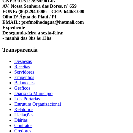
CNPJ: 01.612.595/0001-07
AV. Nossa Senhora das Dores, nº 659
FONE: (86)3294-0006 – CEP: 64468-000
Olho D’ Água do Piauí / PI
EMAIL: prefmolhodagua@hotmail.com
Expediente
De segunda-feira a sexta-feira:
• manhã das 8hs às 13hs
Transparencia
Despesas
Receitas
Servidores
Empenhos
Balancetes
Graficos
Diario do Municipio
Leis Portarias
Estrutura Organizacional
Relatorios
Licitações
Diárias
Contratos
Credores