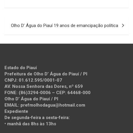
Navegação
Olho D’ Água do Piauí 19 anos de emancipação política
de
Post
Estado do Piauí
Prefeitura de Olho D’ Água do Piauí / PI
CNPJ: 01.612.595/0001-07
AV. Nossa Senhora das Dores, nº 659
FONE: (86)3294-0006 – CEP: 64468-000
Olho D’ Água do Piauí / PI
EMAIL: prefmolhodagua@hotmail.com
Expediente
De segunda-feira a sexta-feira:
• manhã das 8hs às 13hs