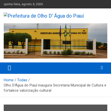
Skip
quinta-feira, agosto 6, 2026
to
content
Olho D'Agua do Piauí – Piauí – Brasil
Prefeitura de Olho D' Água do
Piauí
Home
Todas
Olho D’Água do Piauí inaugura Secretaria Municipal de Cultura e
fortalece valorização cultural