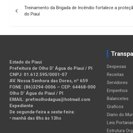
Navegação
Treinamento da Brigada de Incêndio fortalece a proteç
de
do Piauí
Post
Transpa
Estado do Piauí
Despesas
Prefeitura de Olho D’ Água do Piauí / PI
CNPJ: 01.612.595/0001-07
Receitas
AV. Nossa Senhora das Dores, nº 659
Servidores
FONE: (86)3294-0006 – CEP: 64468-000
Empenhos
Olho D’ Água do Piauí / PI
Balancetes
EMAIL: prefmolhodagua@hotmail.com
Expediente
Graficos
De segunda-feira a sexta-feira:
Diario do Mun
• manhã das 8hs às 13hs
Leis Portaria
Estrutura Org