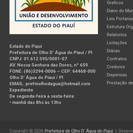
Graficos
Diario do Mun
Leis Portaria
Estrutura Org
Relatorios
Licitações
Estado do Piauí
Diárias
Prefeitura de Olho D’ Água do Piauí / PI
Contratos
CNPJ: 01.612.595/0001-07
AV. Nossa Senhora das Dores, nº 659
Credores
FONE: (86)3294-0006 – CEP: 64468-000
Dispensas
Olho D’ Água do Piauí / PI
Prestação de
EMAIL: prefmolhodagua@hotmail.com
Expediente
De segunda-feira a sexta-feira:
• manhã das 8hs às 13hs
Copyright © 2026
Prefeitura de Olho D' Água do Piauí
Desenv