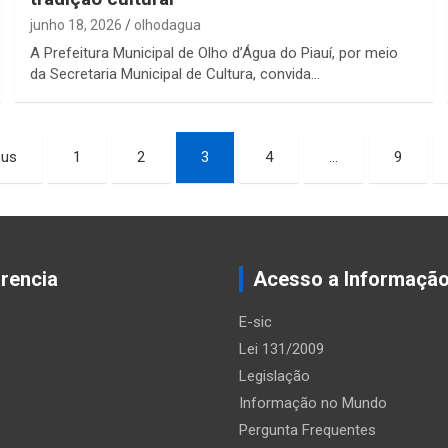
junho 18, 2026
olhodagua
A Prefeitura Municipal de Olho d’Água do Piauí, por meio
da Secretaria Municipal de Cultura, convida…
ous
1
2
3
4
…
9
rencia
Acesso a Informaçã
E-sic
Lei 131/2009
Legislação
Informação no Mundo
Pergunta Frequentes