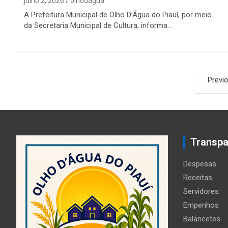
julho 2, 2026
olhodagua
A Prefeitura Municipal de Olho D’Água do Piauí, por meio
da Secretaria Municipal de Cultura, informa…
Paginação
Previ
de
posts
Transpa
Despesas
Receitas
Servidores
Empenhos
Balancetes