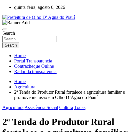
Skip
quinta-feira, agosto 6, 2026
to
content
Olho D'Agua do Piauí – Piauí – Brasil
Prefeitura de Olho D' Água do Piauí
Search
Search
Home
Portal Transparencia
Contracheque Online
Radar da transparencia
Home
Agricultura
2ª Tenda do Produtor Rural fortalece a agricultura familiar e
promove inclusão em Olho D’Água do Piauí
Agricultura
Assistência Social
Cultura
Todas
2ª Tenda do Produtor Rural