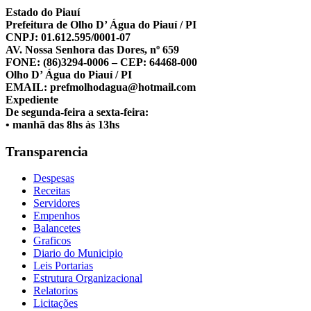
Estado do Piauí
Prefeitura de Olho D’ Água do Piauí / PI
CNPJ: 01.612.595/0001-07
AV. Nossa Senhora das Dores, nº 659
FONE: (86)3294-0006 – CEP: 64468-000
Olho D’ Água do Piauí / PI
EMAIL: prefmolhodagua@hotmail.com
Expediente
De segunda-feira a sexta-feira:
• manhã das 8hs às 13hs
Transparencia
Despesas
Receitas
Servidores
Empenhos
Balancetes
Graficos
Diario do Municipio
Leis Portarias
Estrutura Organizacional
Relatorios
Licitações