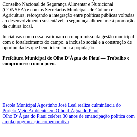
Conselho Nacional de Segurança Alimentar e Nutricional
(CONSEA) e com as Secretarias Municipais de Cultura e
Agricultura, reforçando a integração entre políticas públicas voltadas
ao desenvolvimento sustentável, à segurança alimentar e à promoção
da cultura local.
Iniciativas como essa reafirmam o compromisso da gestão municipal
com o fortalecimento do campo, a inclusão social e a construção de
oportunidades que beneficiem toda a população.
Prefeitura Municipal de Olho D’Água do Piauí — Trabalho e
compromisso com o povo.
Navegação
Escola Municipal Agostinho José Leal realiza culminância do
Projeto Meio Ambiente em Olho d’Água do Piauí
de
Olho D’Água do Piauí celebra 30 anos de emancipação política com
Post
ampla programação comemorativa